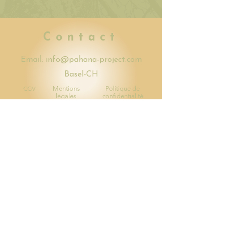
Contact
Email:
info@pahana-project.com
Basel-CH
CGV
Mentions
Politique de
légales
confidentialité
Nous suivre