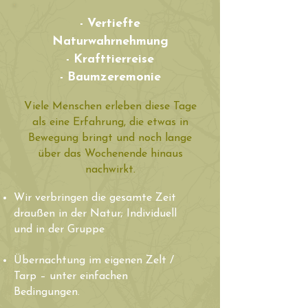
- Vertiefte
Naturwahrnehmung
- Krafttierreise
- Baumzeremonie
Viele Menschen erleben diese Tage
als eine Erfahrung, die etwas in
Bewegung bringt und noch lange
über das Wochenende hinaus
nachwirkt.
Wir verbringen die gesamte Zeit
draußen in der Natur; Individuell
und in der Gruppe
Übernachtung im eigenen Zelt /
Tarp – unter einfachen
Bedingungen.