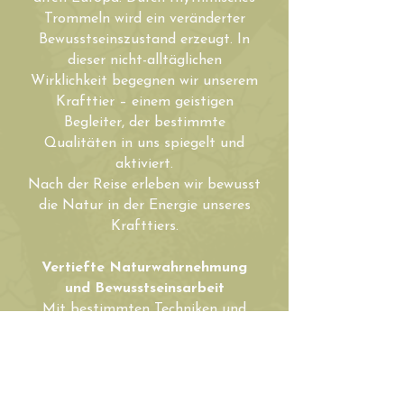
Trommeln wird ein veränderter
Bewusstseinszustand erzeugt. In
dieser nicht-alltäglichen
Wirklichkeit begegnen wir unserem
Krafttier – einem geistigen
Begleiter, der bestimmte
Qualitäten in uns spiegelt und
aktiviert.
Nach der Reise erleben wir bewusst
die Natur in der Energie unseres
Krafttiers.
Vertiefte Naturwahrnehmung
und Bewusstseinsarbeit
Mit bestimmten Techniken und
Übungen, lernen wir unsere
Wahrnehmung zu schärfen – mit
allen Sinnen – achtsam, offen,
präsent, lauschend.