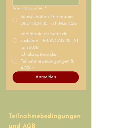
Termin&Sprache:
*
Schwitzhütten-Zeremonie –
DEUTSCH 30. - 31. Mai 2026
cérémonie de hutte de
sudation – FRANCAIS 20 - 21
juin 2026
Ich akzeptiere die 
Teilnahmebedingungen & 
AGB.
*
Anmelden
Teilnahmebedingungen
und AGB