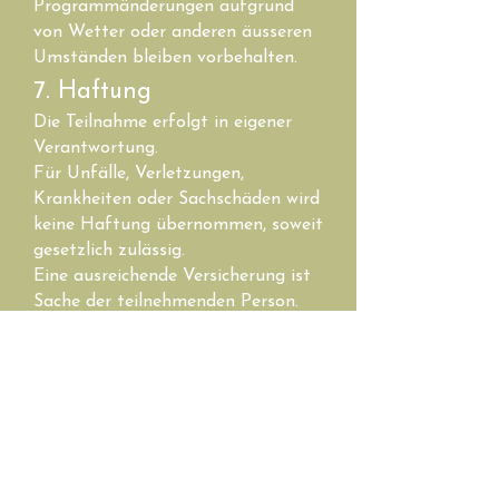
Programmänderungen aufgrund
von Wetter oder anderen äusseren
Umständen bleiben vorbehalten.
7. Haftung
Die Teilnahme erfolgt in eigener
Verantwortung.
Für Unfälle, Verletzungen,
Krankheiten oder Sachschäden wird
keine Haftung übernommen, soweit
gesetzlich zulässig.
Eine ausreichende Versicherung ist
Sache der teilnehmenden Person.
Die Haftung für grobe
Fahrlässigkeit und Vorsatz bleibt
vorbehalten.
8. Gesundheit &
Eigenverantwortung
Die teilnehmende Person erklärt,